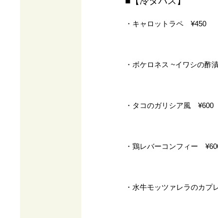
■【冷タパス】
・キャロットラペ ¥450
・ボケロネス ~イワシの酢漬け
・タコのガリシア風 ¥600
・鶏レバーコンフィー ¥60
・水牛モッツァレラのカプレー